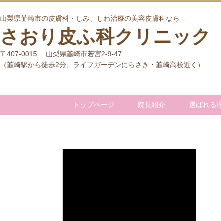
山梨県韮崎市の皮膚科・しみ、しわ治療の美容皮膚科なら
さおり皮ふ科クリニック
〒407-0015 山梨県韮崎市若宮2-9-47
（韮崎駅から徒歩2分、ライフガーデンにらさき・韮崎高校近く）
トップページ
院長紹介
選ばれる