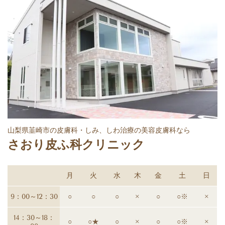
山梨県韮崎市の皮膚科・しみ、しわ治療の美容皮膚科なら
さおり皮ふ科クリニック
月
火
水
木
金
土
日
9：00～12：30
○
○
○
×
○
○※
×
14：30～18：
○
○★
○
×
○
○※
×