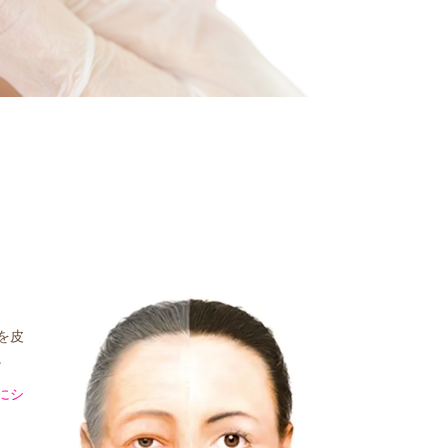
を皮
。
にシ