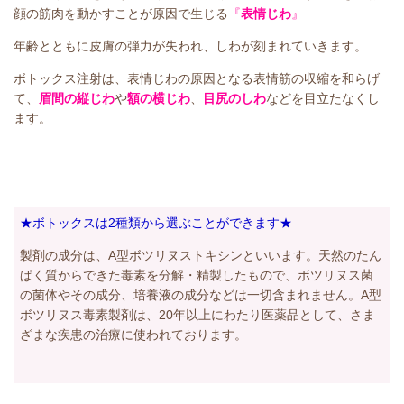
顔の筋肉を動かすことが原因で生じる
『
表情じわ
』
年齢とともに皮膚の弾力が失われ、しわが刻まれていきます。
ボトックス注射は、表情じわの原因となる表情筋の収縮を和らげ
て、
眉間の縦じわ
や
額の横じわ
、
目尻のしわ
などを目立たなくし
ます。
★ボトックスは2種類から選ぶことができます★
製剤の成分は、A型ボツリヌストキシンといいます。天然のたん
ぱく質からできた毒素を分解・精製したもので、ボツリヌス菌
の菌体やその成分、培養液の成分などは一切含まれません。A型
ボツリヌス毒素製剤は、20年以上にわたり医薬品として、さま
ざまな疾患の治療に使われております。