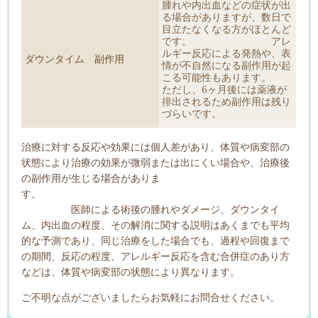
腫れや内出血などの症状が出
る場合がありますが
、数日で
目立たなくなる方がほとんど
です。 アレ
ルギー反応による発熱
や、
表
ダウンタイム 副作用
情が不自然になる副作用
が起
こる可能性もあります。
ただし、6ヶ月後には薬液が
排出されるため副作用は残り
づらいです。
治療に対する反応や効果には個人差があり、体質や病変部の
状態により治療の効果が微弱または出にくい場合や、治療後
の副作用が生じる場合がありま
す。
医師による術後の腫れやダメージ、ダウンタイ
ム、内出血の程度、その解消に関する説明はあくまでも平均
的な予測であり、同じ治療をした場合でも、過程や回復まで
の期間、反応の程度、アレルギー反応を含む合併症のあり方
などは、体質や病変部の状態により異なります。
ご不明な点がございましたらお気軽にお問合せください。