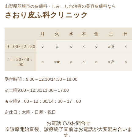
山梨県韮崎市の皮膚科・しみ、しわ治療の美容皮膚科なら
さおり皮ふ科クリニック
月
火
水
木
金
土
日
9：00～12：30
○
○
○
×
○
○※
×
14：30～18：
○
○★
○
×
○
○※
×
00
受付時間：9:00～12:30/14:30～18:00
※土曜9:00～12:30/13:30～17:00
★火曜9：00～12：30/14：30～17：00
定休日：木曜・日曜・祝日
お電話でのお問合せ
※診療開始直後、診療終了直前はお電話が大変混み合いま
す。