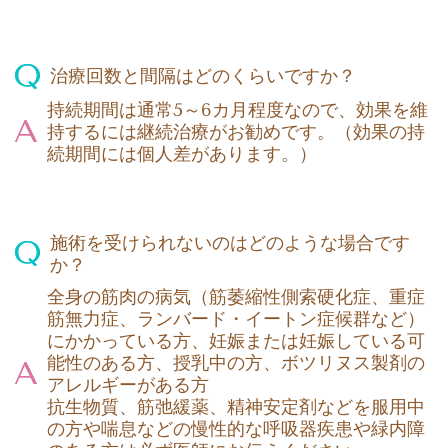
治療回数と間隔はどのくらいですか？
持続期間は通常5～6カ月程度なので、効果を維
持するには継続治療がお勧めです。（効果の持
続期間には個人差があります。）
施術を受けられないのはどのような場合です
か？
全身の筋肉の病気（筋萎縮性側索硬化症、重症
筋無力症、ランバード・イートン症候群など）
にかかっている方、妊娠または妊娠している可
能性のある方、授乳中の方、ボツリヌス製剤の
アレルギーがある方
抗生物質、筋弛緩薬、精神安定剤などを服用中
の方や喘息などの慢性的な呼吸器疾患や緑内障