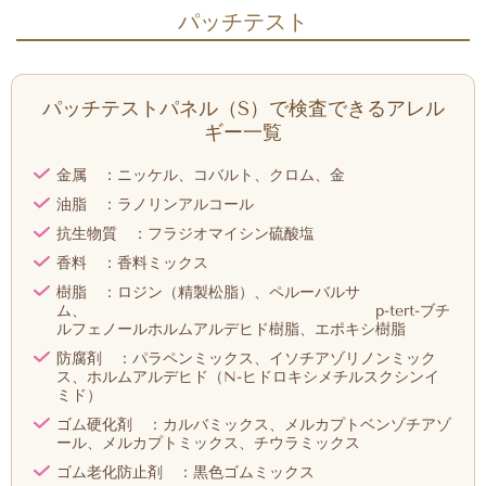
パッチテスト
パッチテストパネル（S）で検査できるアレル
ギー一覧
金属 ：ニッケル、コバルト、クロム、金
油脂 ：ラノリンアルコール
抗生物質 ：フラジオマイシン硫酸塩
香料 ：香料ミックス
樹脂 ：ロジン（精製松脂）、ペルーバルサ
ム、 p-tert-ブチ
ルフェノールホルムアルデヒド樹脂、エポキシ樹脂
防腐剤 ：パラペンミックス、イソチアゾリノンミック
ス、ホルムアルデヒド（N-ヒドロキシメチルスクシンイ
ミド）
ゴム硬化剤 ：カルバミックス、メルカプトベンゾチアゾ
ール、メルカプトミックス、チウラミックス
ゴム老化防止剤 ：黒色ゴムミックス