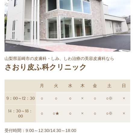
山梨県韮崎市の皮膚科・しみ、しわ治療の美容皮膚科なら
さおり皮ふ科クリニック
月
火
水
木
金
土
日
9：00～12：30
○
○
○
×
○
○※
×
14：30～18：
○
○★
○
×
○
○※
×
00
受付時間：9:00～12:30/14:30～18:00