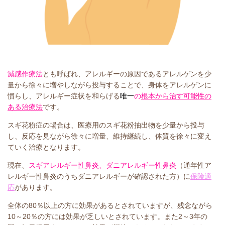
減感作療法
とも呼ばれ、アレルギーの原因であるアレルゲンを少
量から徐々に増やしながら投与することで、身体をアレルゲンに
慣らし、アレルギー症状を和らげる
唯一
の
根本から治す可能性の
ある治療法
です。
スギ花粉症の場合は、医療用のスギ花粉抽出物を少量から投与
し、反応を見ながら徐々に増量、維持継続し、体質を徐々に変え
ていく治療となります。
現在、
スギアレルギー性鼻炎、ダニアレルギー性鼻炎
（通年性ア
レルギー性鼻炎のうちダニアレルギーが確認された方）に
保険適
応
があります。
全体の80％以上の方に効果があるとされていますが、残念ながら
10～20％の方には効果が乏しいとされています。また2～3年の