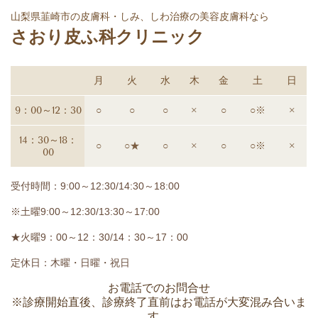
山梨県韮崎市の皮膚科・しみ、しわ治療の美容皮膚科なら
さおり皮ふ科クリニック
月
火
水
木
金
土
日
9：00～12：30
○
○
○
×
○
○※
×
14：30～18：
○
○★
○
×
○
○※
×
00
受付時間：9:00～12:30/14:30～18:00
※土曜9:00～12:30/13:30～17:00
★火曜9：00～12：30/14：30～17：00
定休日：木曜・日曜・祝日
お電話でのお問合せ
※診療開始直後、診療終了直前はお電話が大変混み合いま
す。