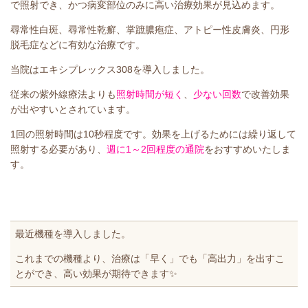
で照射でき、かつ病変部位のみに高い治療効果が見込めます。
尋常性白斑、尋常性乾癬、掌蹠膿疱症、アトピー性皮膚炎、円形
脱毛症などに有効な治療です。
当院はエキシプレックス308を導入しました。
従来の紫外線療法よりも
照射時間が短く
、
少ない回数
で改善効果
が出やすいとされています。
1回の照射時間は10秒程度です。効果を上げるためには繰り返して
照射する必要があり、
週に1～2回程度の通院
をおすすめいたしま
す。
最近機種を導入しました。
これまでの機種より、治療は「早く」でも「高出力」を出すこ
とができ、高い効果が期待できます✨