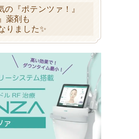
気の『ポテンツァ！』
』薬剤も
なりました✨