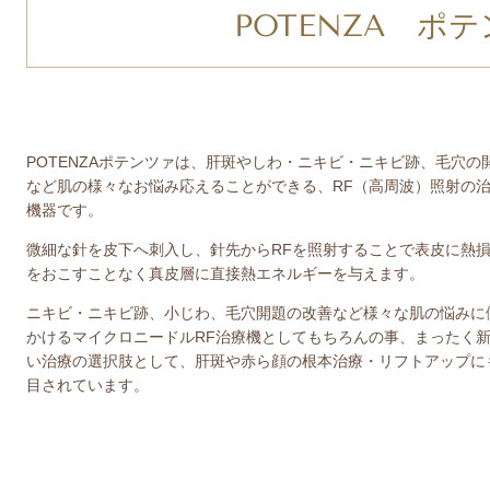
POTENZA ポ
POTENZAポテンツァは、肝斑やしわ・ニキビ・ニキビ跡、毛穴の
など肌の様々なお悩み応えることができる、RF（高周波）照射の
機器です。
微細な針を皮下へ刺入し、針先からRFを照射することで表皮に熱
をおこすことなく真皮層に直接熱エネルギーを与えます。
ニキビ・ニキビ跡、小じわ、毛穴開題の改善など様々な肌の悩みに
かけるマイクロニードルRF治療機としてもちろんの事、まったく
い治療の選択肢として、肝斑や赤ら顔の根本治療・リフトアップに
目されています。