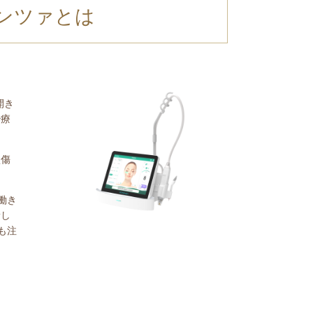
テンツァとは
開き
治療
損傷
働き
新し
も注