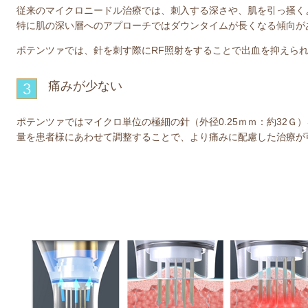
従来のマイクロニードル治療では、刺入する深さや、肌を引っ掻く
特に肌の深い層へのアプローチではダウンタイムが長くなる傾向が
ポテンツァでは、針を刺す際にRF照射をすることで出血を抑えら
痛みが少ない
3
ポテンツァではマイクロ単位の極細の針（外径0.25ｍｍ：約32
量を患者様にあわせて調整することで、より痛みに配慮した治療が