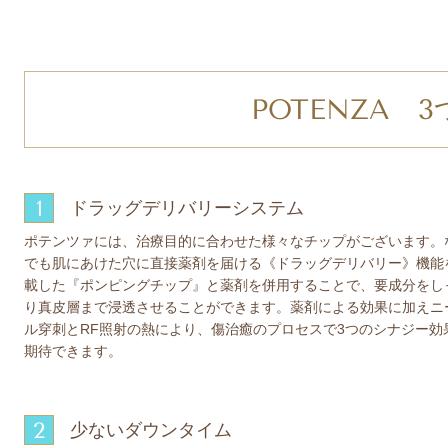
POTENZA 
1
ドラッグデリバリーシステム
ポテンツァには、治療目的に合わせた様々なチップがございます。
でも肌にあけた穴に直接薬剤を届ける《ドラッグデリバリー》機能
載した『ポンピングチップ』と薬剤を併用することで、要成分をし
り真皮層まで浸透させることができます。薬剤による効果に加えニ
ル穿刺とRF照射の熱により、傷治癒のプロセスで3つのシナジー効
期待できます。
2
少ないダウンタイム