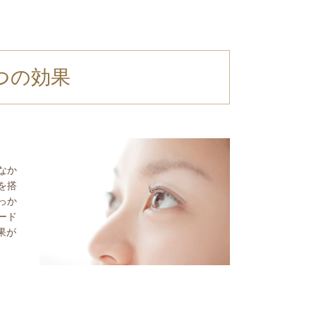
3つの効果
なか
を搭
っか
ード
果が