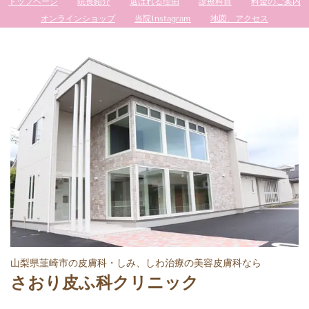
トップページ
院長紹介
選ばれる理由
診療科目
料金のご案内
オンラインショップ
当院Instagram
地図、アクセス
山梨県韮崎市の皮膚科・しみ、しわ治療の美容皮膚科なら
さおり皮ふ科クリニック