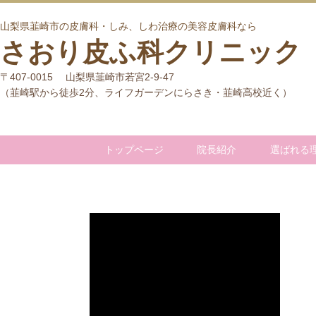
山梨県韮崎市の皮膚科・しみ、しわ治療の美容皮膚科なら
さおり皮ふ科クリニック
〒407-0015 山梨県韮崎市若宮2-9-47
（韮崎駅から徒歩2分、ライフガーデンにらさき・韮崎高校近く）
トップページ
院長紹介
選ばれる