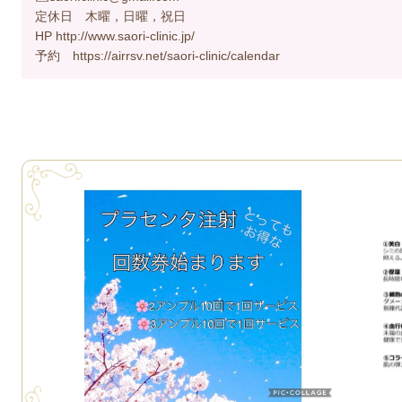
定休日 木曜，日曜，祝日
HP http://www.saori-clinic.jp/
予約 https://airrsv.net/saori-clinic/calendar