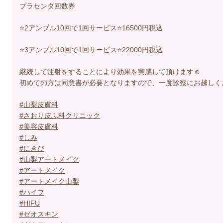
プラセンタ回数券
⭐️2アンプル10回で1回サービス⭐️16500円税込
⭐️3アンプル10回で1回サービス⭐️22000円税込
継続して注射をすることにより効果を実感して頂けます☺️
初めての方は同意書が必要となりますので、一度診察にお越しくださ
#山梨皮膚科
#さおり皮ふ科クリニック
#美容皮膚科
#しみ
#にきび
#山梨アートメイク
#アートメイク
#アートメイク山梨
#ハイフ
#HIFU
#ゼオスキン