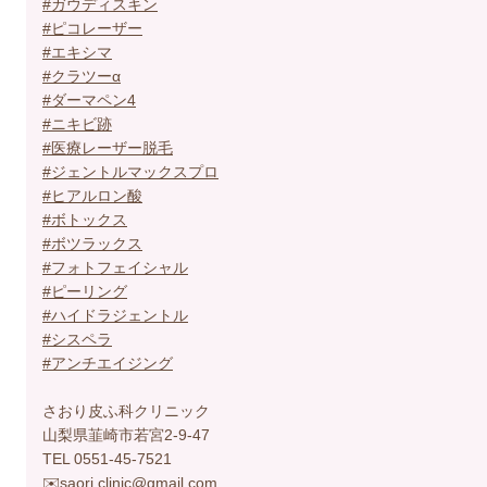
#ガウディスキン
#ピコレーザー
#エキシマ
#クラツーα
#ダーマペン4
#ニキビ跡
#医療レーザー脱毛
#ジェントルマックスプロ
#ヒアルロン酸
#ボトックス
#ボツラックス
#フォトフェイシャル
#ピーリング
#ハイドラジェントル
#シスペラ
#アンチエイジング
さおり皮ふ科クリニック
山梨県韮崎市若宮2-9-47
TEL 0551-45-7521
✉️saori.clinic@gmail.com