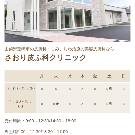
山梨県韮崎市の皮膚科・しみ、しわ治療の美容皮膚科なら
さおり皮ふ科クリニック
月
火
水
木
金
土
日
9：00～12：30
○
○
○
×
○
○※
×
14：30～18：
○
○★
○
×
○
○※
×
00
受付時間：9:00～12:30/14:30～18:00
※土曜9:00～12:30/13:30～17:00