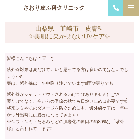
さおり皮ふ科クリニック
山梨県 韮崎市 皮膚科
✨美肌に欠かせないUVケア✨
皆様こんにちは(*´▽｀*)
紫外線対策は夏だけでいいと思ってる方は多いのではないでし
ょうか❓
実は、紫外線は一年中降り注いでいます‼️雨や曇りでも、
紫外線がシャットアウトされるわけではありません(;^_^A
夏だけでなく、今からの季節の秋でも日焼け止めは必要です☝️
将来シミや肌のダメージを防ぐためにも、紫外線ケアは一年中
かつ外出時には必要になってきます♪
※シワ・シミ・たるみなどの肌老化の原因の約80%は『紫外
線』と言われています❕