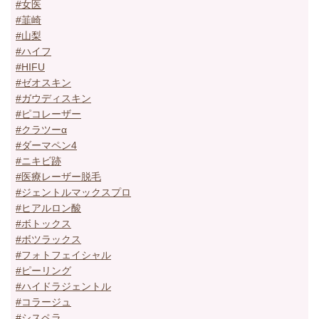
#女医
#韮崎
#山梨
#ハイフ
#HIFU
#ゼオスキン
#ガウディスキン
#ピコレーザー
#クラツーα
#ダーマペン4
#ニキビ跡
#医療レーザー脱毛
#ジェントルマックスプロ
#ヒアルロン酸
#ボトックス
#ボツラックス
#フォトフェイシャル
#ピーリング
#ハイドラジェントル
#コラージュ
#シスペラ