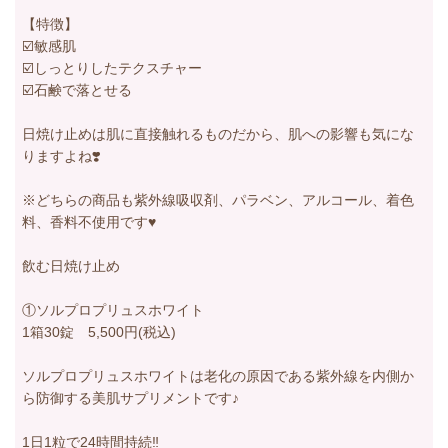
【特徴】
☑️敏感肌
☑️しっとりしたテクスチャー
☑️石鹸で落とせる
日焼け止めは肌に直接触れるものだから、肌への影響も気にな
りますよね❣️
※どちらの商品も紫外線吸収剤、パラベン、アルコール、着色
料、香料不使用です♥
飲む日焼け止め
①ソルプロプリュスホワイト
1箱30錠 5,500円(税込)
ソルプロプリュスホワイトは老化の原因である紫外線を内側か
ら防御する美肌サプリメントです♪
1日1粒で24時間持続‼︎