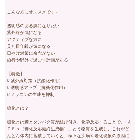
こんな方にオススメです‍♀️
透明感のある肌になりたい
紫外線が気になる
アクティブな方に
見た目年齢が気になる
日やけ対策に余念がない
旅行や野外で過ごす計画がある
【特徴】
☑️紫外線対策（抗酸化作用）
☑️透明感アップ（抗糖化作用）
☑️メラニンの生成を抑制
糖化とは？
糖化とは糖とタンパク質が結び付き、化学反応することで、｢Ａ
ＧＥｓ（糖化反応最終生成物）」とう物質を生成し、これがど
んどん体内に蓄積していくと、様々な疾病や老化現象の原因に