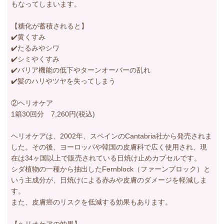
もなってしまいます。
【糖化が蓄積されると】
✔️黄くすみ
✔️たるみやシワ
✔️シミやくすみ
✔️バリア機能の低下やターンオーバーの乱れ
✔️髪のハリやツヤを失ってしまう
②ヘリオケア
1箱30回分 7,260円(税込)
ヘリオケアは、2002年、スペインのCantabria社から発売されま
した。その後、ヨーロッパや韓国の皮膚科で広く使用され、現
在は34ヶ国以上で販売されている日焼け止めカプセルです。
シダ植物の一種から抽出したFernblock（ファーンブロック）と
いう主成分が、日焼けによる赤みや皮膚のダメージを軽減しま
す。
また、皮膚癌のリスクを低減する効果もあります。