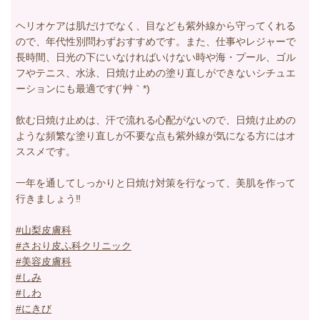
ヘリオケアは肌だけでなく、目なども紫外線から守ってくれる
ので、年代性別問わずおすすめです。また、仕事やレジャーで
長時間、日光の下にいなければいけない時や海・プール、ゴル
フやテニス、水泳、日焼け止めの塗り直しができないシチュエ
ーションにも最適です(´艸｀*)
飲む日焼け止めは、汗で流れる心配がないので、日焼け止めの
ような頻繁な塗り直しが不要な点も紫外線が気になる方にはオ
ススメです。
一年を通してしっかりと日焼け対策を行なって、美肌を作って
行きましょう‼️
#山梨皮膚科
#さおり皮ふ科クリニック
#美容皮膚科
#しみ
#しわ
#にきび