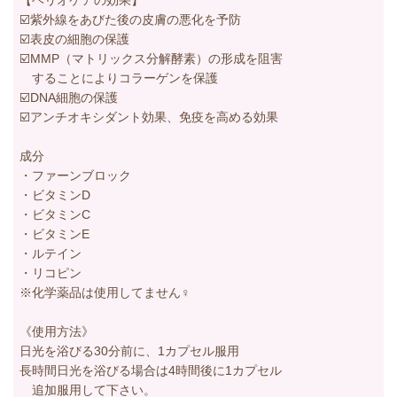
【ヘリオケアの効果】
☑️紫外線をあびた後の皮膚の悪化を予防
☑️表皮の細胞の保護
☑️MMP（マトリックス分解酵素）の形成を阻害
することによりコラーゲンを保護
☑️DNA細胞の保護
☑️アンチオキシダント効果、免疫を高める効果
成分
・ファーンブロック
・ビタミンD
・ビタミンC
・ビタミンE
・ルテイン
・リコピン
※化学薬品は使用してません‍♀️
《使用方法》
日光を浴びる30分前に、1カプセル服用
長時間日光を浴びる場合は4時間後に1カプセル
追加服用して下さい。