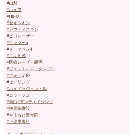
#山梨
#ハイフ
#HIFU
#ゼオスキン
#ガウディスキン
#ピコレーザー
#クラツーα
#ダーマペン4
#ニキビ跡
#医療レーザー脱毛
#ジェントルマックスプロ
#フォト
治療
#ピーリング
#ハイドラジェントル
#コラージュ
#美白
#アンチエイジング
#整骨院併設
#やまもと整骨院
#小児皮膚科