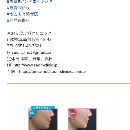
#美白
#アンチエイジング
#整骨院併設
#やまもと整骨院
#小児皮膚科
さおり皮ふ科クリニック
山梨県韮崎市若宮2-9-47
TEL 0551-45-7521
✉️saori.clinic@gmail.com
定休日 木曜、日曜、祝日
HP http://www.saori-clinic.jp/
予約 https://airrsv.net/saori-clinic/calendar