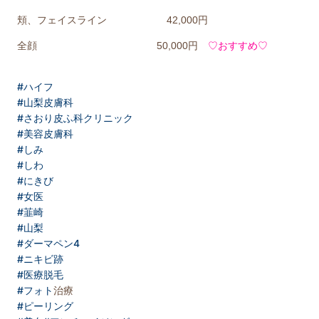
頬、フェイスライン 42,000円
全顔 50,000円
♡おすすめ♡
#ハイフ
#山梨皮膚科
#さおり皮ふ科クリニック
#美容皮膚科
#しみ
#しわ
#にきび
#女医
#韮崎
#山梨
#ダーマペン4
#ニキビ跡
#医療脱毛
#フォト
治療
#ピーリング